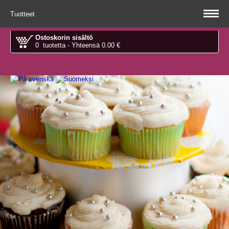
Tuotteet
Ostoskorin sisältö
0 tuotetta - Yhteensä 0.00 €