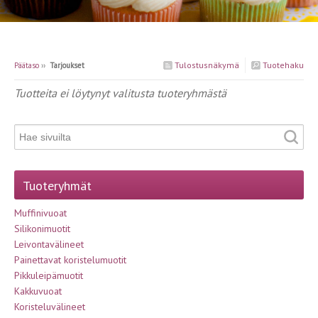
Tulostusnäkymä
Tuotehaku
Päätaso
››
Tarjoukset
Tuotteita ei löytynyt valitusta tuoteryhmästä
Tuoteryhmät
Muffinivuoat
Silikonimuotit
Leivontavälineet
Painettavat koristelumuotit
Pikkuleipämuotit
Kakkuvuoat
Koristeluvälineet