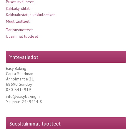
Pusotusvälineet
Kakkukynttilät
Kakkualustat ja kakkulaatikot
Muut tuotteet
Tarjoustuotteet
Uusimmat tuotteet
Yhteystiedot
Easy Baking
Carita Sundman
Ånholmantie 21
68690 Sundby
050-5414919
info@easybaking.fi
Y-tunnus 2449414-8
Suosituimmat tuotteet