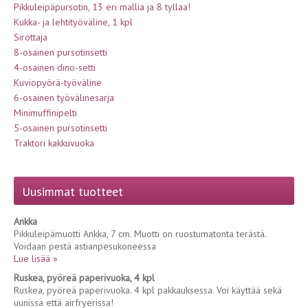
Pikkuleipäpursotin, 13 eri mallia ja 8 tyllaa!
Kukka- ja lehtityöväline, 1 kpl
Sirottaja
8-osainen pursotinsetti
4-osainen dino-setti
Kuviopyörä-työväline
6-osainen työvälinesarja
Minimuffinipelti
5-osainen pursotinsetti
Traktori kakkuvuoka
Uusimmat tuotteet
Ankka
Pikkuleipämuotti Ankka, 7 cm. Muotti on ruostumatonta terästä.
Voidaan pestä astianpesukoneessa
Lue lisää »
Ruskea, pyöreä paperivuoka, 4 kpl
Ruskea, pyöreä paperivuoka. 4 kpl pakkauksessa. Voi käyttää sekä
uunissa että airfryerissa!