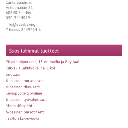
Carita Sundman
Ånholmantie 21
68690 Sundby
050-5414919
info@easybaking.fi
Y-tunnus 2449414-8
Suosituimmat tuotteet
Pikkuleipäpursotin, 13 eri mallia ja 8 tyllaa!
Kukka- ja lehtityöväline, 1 kpl
Sirottaja
8-osainen pursotinsetti
4-osainen dino-setti
Kuviopyörä-työväline
6-osainen työvälinesarja
Minimuffinipelti
5-osainen pursotinsetti
Traktori kakkuvuoka