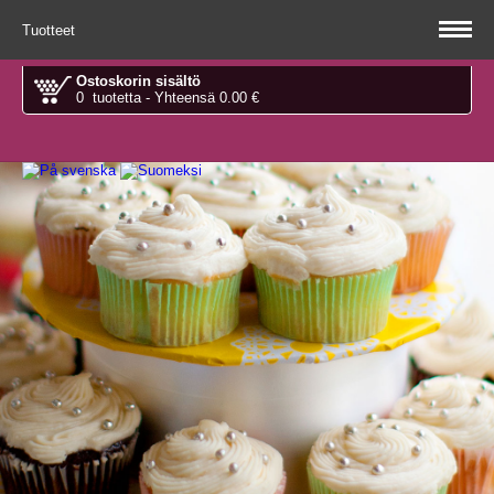
Tuotteet
Ostoskorin sisältö
0 tuotetta - Yhteensä 0.00 €