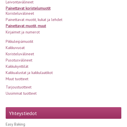
Leivontavälineet
Painettavat koristelumuotit
Koristeluvälineet
Painettavat muotit, kukat ja lehdet
Painettavat muotit, muut
Kirjaimet ja numerot
Pikkuleipämuotit
Kakkuvuoat
Koristeluvälineet
Pusotusvälineet
Kakkukynttilät
Kakkualustat ja kakkulaatikot
Muut tuotteet
Tarjoustuotteet
Uusimmat tuotteet
Yhteystiedot
Easy Baking