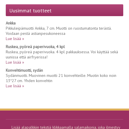
Uusimmat tuotteet
Ankka
Pikkuleipämuotti Ankka, 7 cm. Muotti on ruostumatonta terästä.
Voidaan pestä astianpesukoneessa
Lue lisää »
Ruskea, pyöreä paperivuoka, 4 kpl
Ruskea, pyöreä paperivuoka. 4 kpl pakkauksessa. Voi käyttää sekä
uunissa että airfryerissa!
Lue lisää »
Konvehtimuotti, sydän
Sydänmuotti. Muovinen muotti 21 konvehteille. Muotin koko noin
13*27 cm. Yhden konvehtin
Lue lisää »
Lisää alapalkkiin tekstiä klikkaamalla salamaikonia, joka ilmestyy