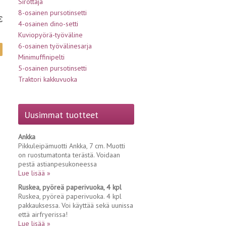
Sirottaja
8-osainen pursotinsetti
€
4-osainen dino-setti
Kuviopyörä-työväline
6-osainen työvälinesarja
Minimuffinipelti
5-osainen pursotinsetti
Traktori kakkuvuoka
Uusimmat tuotteet
Ankka
Pikkuleipämuotti Ankka, 7 cm. Muotti
on ruostumatonta terästä. Voidaan
pestä astianpesukoneessa
Lue lisää »
Ruskea, pyöreä paperivuoka, 4 kpl
Ruskea, pyöreä paperivuoka. 4 kpl
pakkauksessa. Voi käyttää sekä uunissa
että airfryerissa!
Lue lisää »