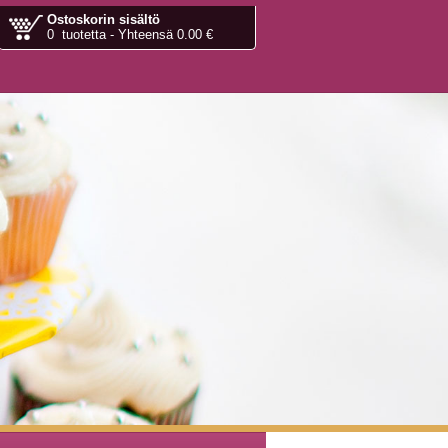
Ostoskorin sisältö
0 tuotetta - Yhteensä 0.00 €