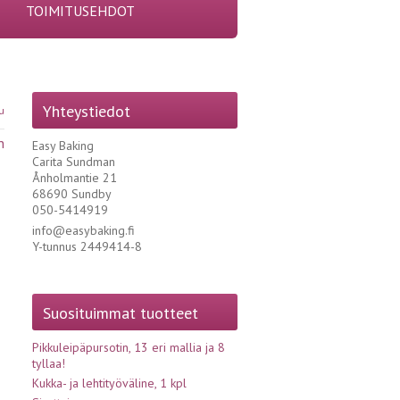
TOIMITUSEHDOT
Yhteystiedot
u
n
Easy Baking
Carita Sundman
Ånholmantie 21
68690 Sundby
050-5414919
info@easybaking.fi
Y-tunnus 2449414-8
Suosituimmat tuotteet
Pikkuleipäpursotin, 13 eri mallia ja 8
tyllaa!
Kukka- ja lehtityöväline, 1 kpl