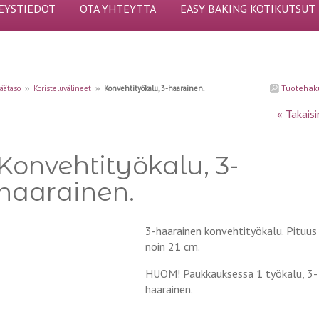
EYSTIEDOT
OTA YHTEYTTÄ
EASY BAKING KOTIKUTSUT
Tuotehak
äätaso
››
Koristeluvälineet
››
Konvehtityökalu, 3-haarainen.
« Takaisi
Konvehtityökalu, 3-
haarainen.
3-haarainen konvehtityökalu. Pituus
noin 21 cm.
HUOM! Paukkauksessa 1 työkalu, 3-
haarainen.