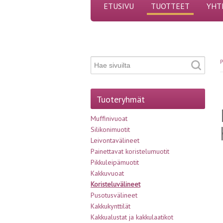
ETUSIVU
TUOTTEET
YHT
P
Tuoteryhmät
Muffinivuoat
Silikonimuotit
Leivontavälineet
Painettavat koristelumuotit
Pikkuleipämuotit
Kakkuvuoat
Koristeluvälineet
Pusotusvälineet
Kakkukynttilät
Kakkualustat ja kakkulaatikot